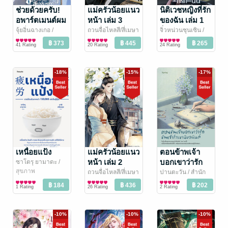
ช่วยด้วยครับ!
แม่ครัวน้อยแนว
นิติเวชหญิงที่รัก
อพาร์ตเมนต์ผม
หน้า เล่ม 3
ของฉัน เล่ม 1
มีแต่สัตว์
จุ้ยอิ่นฉางเกอ /
ถวนจื่อไหลสี/สี่เมษา
จิ๋วหน่วนชุนเซิน /
ศีตกาล
นิยายวาย Boy
/ Rose by
/ อรุณ
นิยายรักจีนโบราณ
หมื่นพันอักษร
นิยาย Girl
/
ประหลาด เล่ม 1
41 Rating
20 Rating
24 Rating
Amarin
Love / Yaoi
Rose by Amarin
Love/Yuri
-18%
-15%
-17%
เหนื่อยแป้ง
แม่ครัวน้อยแนว
ตอนข้าพเจ้า
หน้า เล่ม 2
บอกเขาว่ารัก
ซาโตรุ ยามาดะ /
มาลี ศรีวรกุล แปล
สุขภาพ
/
ข้าพเจ้ารักเขา
ถวนจื่อไหลสี/สี่เมษา
ปานตะวัน
/ สำนัก
Amarin How to
/ อรุณ
นิยายรักจีนโบราณ
พิมพ์ Spring
ความรู้สึกดีๆ (Feel
นับอนันต์
1 Rating
26 Rating
2 Rating
Good)
-10%
-10%
-10%