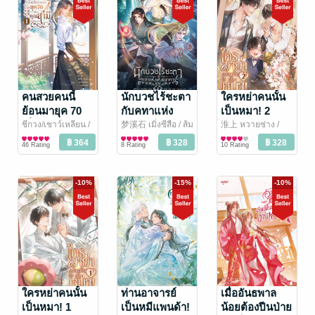
คนสวยคนนี้
นักบวชไร้ชะตา
ใครหย่าคนนั้น
ย้อนมายุค 70
กับคทาแห่ง
เป็นหมา! 2
เพื่อคุณสามีเลย
พันธนาการ เล่ม
ชีกวง/เชาว์เหลียน
/
梦溪石 เมิ่งซีสือ / ส้ม
淮上 หวายซ่าง /
อรุณ
นิยายรักจีนโบราณ
จี๊ด และ TK.
นิยายวาย Boy
/ Rose
ไช่ฉิง
นิยายวาย Boy
/ Rose by
นะคะ เล่ม 1
4
46 Rating
8 Rating
10 Rating
by Amarin
Love / Yaoi
Amarin
Love / Yaoi
-10%
-15%
-10%
ใครหย่าคนนั้น
ท่านอาจารย์
เมื่ออันธพาล
เป็นหมา! 1
เป็นหมีแพนด้า!
น้อยต้องปีนป่าย