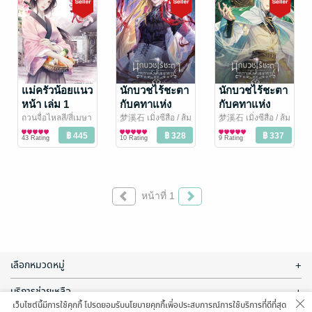
แม่ครัวน้อยแนว
นักบวชไร้ชะตา
นักบวชไร้ชะตา
หน้า เล่ม 1
กับคทาแห่ง
กับคทาแห่ง
พันธนาการ เล่ม
พันธนาการ เล่ม
ถวนจื่อไหลสี/สี่เมษา
梦溪石 เมิ่งซีสือ / ส้ม
梦溪石 เมิ่งซีสือ / ส้ม
/ อรุณ
นิยายรักจีนโบราณ
จี๊ด
นิยายวาย Boy
/ Rose by
จี๊ด
นิยายวาย Boy
/ Rose by
3
2
43 Rating
10 Rating
9 Rating
Amarin
Love / Yaoi
Amarin
Love / Yaoi
หน้าที่ 1
เลือกหมวดหมู่
+
บริการช่วยเหลือ
+
เว็บไซต์นี้มีการใช้คุกกี้ โปรดยอมรับนโยบายคุกกี้เพื่อประสบการณ์การใช้บริการที่ดีที่สุด