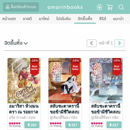
ล็อกอินเข้าระบบ
หน้าแรก
ขายดี
มาใหม่
โปรโมชัน
ฮิตขึ้นหิ้ง
ซีรีส์
แนะนำ
ฮิตขึ้นหิ้ง
หน้าที่ 1
-16%
-15%
-15%
อมาริสา ห้วงมน
สลับชะตาครานี้
สลับชะตาครานี้
ตรา ณ รอยกาล
ขอข้ามีชีวิตสงบ
ขอข้ามีชีวิตสงบ
ทีเถอะ เล่ม 2
ทีเถอะ เล่ม 1
ปรียากานต์
/ อรุณ
ตู๋เลี่ยนอี้จือฮวา/อัน
ตู๋เลี่ยนอี้จือฮวา/อัน
นิยายรัก
จือ
นิยายรักจีนโบราณ
/ อรุณ
จือ
นิยายรักจีนโบราณ
/ อรุณ
26 Rating
31 Rating
42 Rating