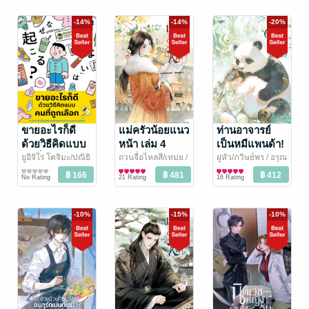
-14%
-14%
-20%
ขายอะไรก็ดี
แม่ครัวน้อยแนว
ท่านอาจารย์
ด้วยวิธีคิดแบบ
หน้า เล่ม 4
เป็นหมีแพนด้า!
คนที่ถูกเลือก
เล่ม 1
ยูอิจิโร่ โคจิมะ/ปณิธิ
ถวนจื่อไหลสี/เหม่ย
/
ฝูหัว/ภวิษย์พร
/ อรุณ
บริสุทธิ์ แปล
การตลาดและการ
/
อรุณ
นิยายรักจีนโบราณ
นิยายรักจีนโบราณ
No Rating
21 Rating
16 Rating
Amarin How to
บัญชี
-10%
-15%
-10%