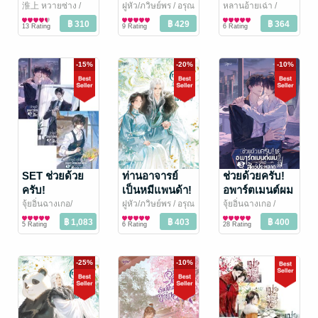
เล่ม 4 (จบ)
ไปเป็นชายาอ๋อง
淮上 หวายซ่าง /
ฝูหัว/ภวิษย์พร
/ อรุณ
หลานอ้ายเฉ่า /
ไช่ฉิง
นิยายวาย Boy
/ Rose by
นิยายรักจีนโบราณ
Huang Liyuan แปล
นิยายรักจีนโบราณ
เล่ม 2 (จบ)
13 Rating
9 Rating
6 Rating
Amarin
Love / Yaoi
/ อรุณ
-15%
-20%
-10%
SET ช่วยด้วย
ท่านอาจารย์
ช่วยด้วยครับ!
ครับ!
เป็นหมีแพนด้า!
อพาร์ตเมนต์ผม
อพาร์ตเมนต์ผม
เล่ม 3
มีแต่สัตว์
จุ้ยอิ่นฉางเกอ/
ฝูหัว/ภวิษย์พร
/ อรุณ
จุ้ยอิ่นฉางเกอ /
ศีตกาล
นิยายวาย Boy
/ Rose by
นิยายรักจีนโบราณ
ศีตกาล
นิยายวาย Boy
/ Rose by
มีแต่สัตว์
ประหลาด เล่ม 3
5 Rating
6 Rating
28 Rating
Amarin
Love / Yaoi
Amarin
Love / Yaoi
ประหลาด เล่ม
(จบ)
1-3 (จบ)
-25%
-10%