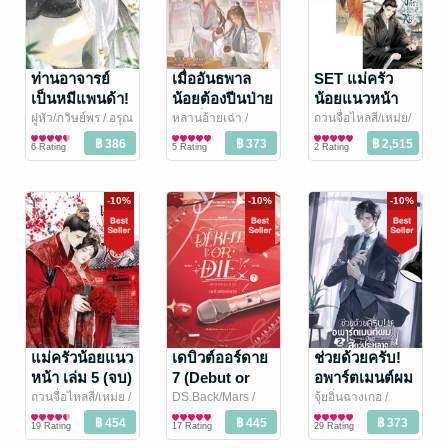
ท่านอาจารย์
เมื่ออันธพาล
SET แม่ครัว
เป็นหมีแพนด้า!
น้อยต้องปีนป่าย
น้อยแนวหน้า
เล่ม 2
ไปเป็นชายาอ๋อง
เล่ม 1-5 (จบ)
ฝูหัว/ภวิษย์พร
/ อรุณ
หลานอ้ายเฉ่า /
ถวนจื่อไหลสี/เหม่ย/
นิยายรักจีนโบราณ
Huang Liyuan แปล
นิยายรักจีนโบราณ
สี่เมษา
นิยายรักจีนโบราณ
/ อรุณ
เล่ม 1
6 Rating
5 Rating
2 Rating
/ อรุณ
-10%
-10%
-10%
แม่ครัวน้อยแนว
เดบิวต์ออร์ดาย
ช่วยด้วยครับ!
หน้า เล่ม 5 (จบ)
7 (Debut or
อพาร์ตเมนต์ผม
Die 7)
มีแต่สัตว์
ถวนจื่อไหลสี/เหม่ย
/
DS.Back/Mars
/
จุ้ยอิ่นฉางเกอ /
อรุณ
นิยายรักจีนโบราณ
Peony Publishing
นิยายแฟนตาซี
ศีตกาล
นิยายวาย Boy
/ Rose by
ประหลาด เล่ม 2
19 Rating
17 Rating
29 Rating
Amarin
Love / Yaoi